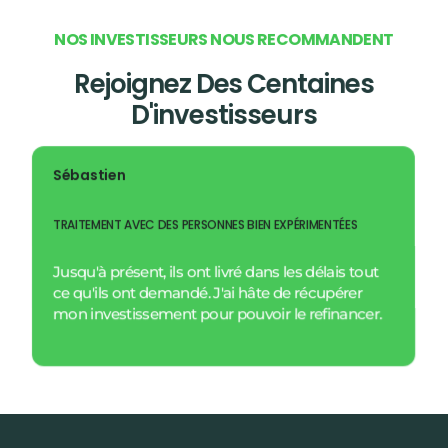
N
O
S
I
N
V
E
S
T
I
S
S
E
U
R
S
N
O
U
S
R
E
C
O
M
M
A
N
D
E
N
T
Rejoignez Des Centaines
D'investisseurs
Sébastien
TRAITEMENT AVEC DES PERSONNES BIEN EXPÉRIMENTÉES
Jusqu'à présent, ils ont livré dans les délais tout
ce qu'ils ont demandé. J'ai hâte de récupérer
mon investissement pour pouvoir le refinancer.