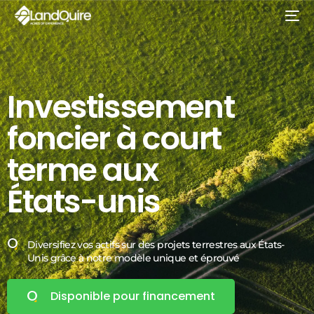
Investissement
foncier
à
court
terme
aux
États-unis
Diversifiez vos actifs sur des projets terrestres aux États-
Unis grâce à notre modèle unique et éprouvé
Disponible pour financement