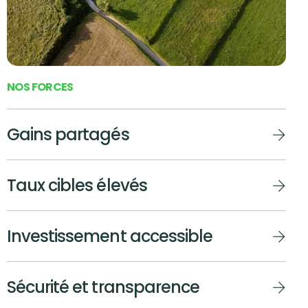
N
O
S
F
O
R
C
E
S
Gains partagés
Taux cibles élevés
Investissement accessible
Sécurité et transparence