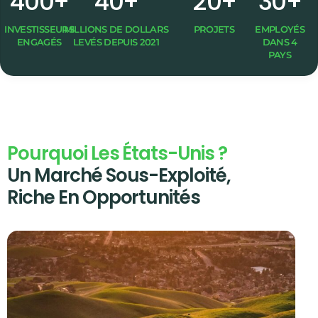
4
0
0
+
4
0
+
2
0
+
3
0
+
INVESTISSEURS
MILLIONS DE DOLLARS
PROJETS
EMPLOYÉS
ENGAGÉS
LEVÉS DEPUIS 2021
DANS 4
PAYS
Pourquoi Les États-Unis ?
Un Marché Sous-Exploité,
Riche En Opportunités