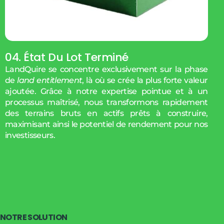
04. État Du Lot Terminé
LandQuire se concentre exclusivement sur la phase
de
land entitlement
, là où se crée la plus forte valeur
ajoutée. Grâce à notre expertise pointue et à un
processus maîtrisé, nous transformons rapidement
des terrains bruts en actifs prêts à construire,
maximisant ainsi le potentiel de rendement pour nos
investisseurs.
N
O
T
R
E
S
O
L
U
T
I
O
N