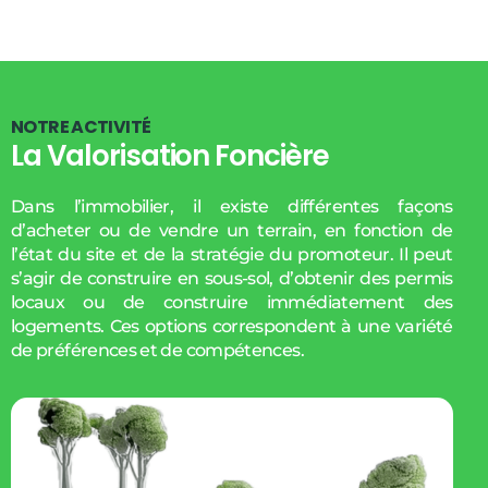
N
O
T
R
E
A
C
T
I
V
I
T
É
La Valorisation Foncière
Dans l’immobilier, il existe différentes façons
d’acheter ou de vendre un terrain, en fonction de
l’état du site et de la stratégie du promoteur. Il peut
s’agir de construire en sous-sol, d’obtenir des permis
locaux ou de construire immédiatement des
logements. Ces options correspondent à une variété
de préférences et de compétences.