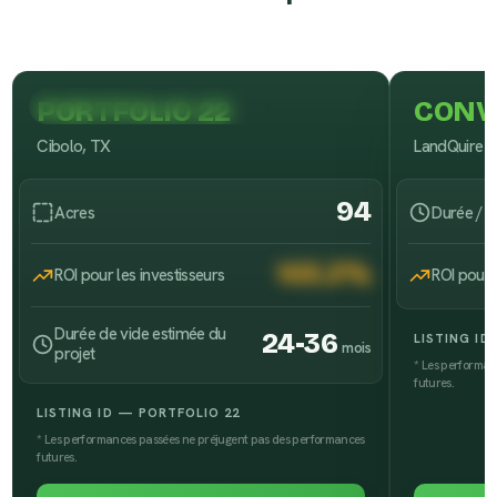
PORTFOLIO 22
CONV
Disponible pour financement
Disponibl
Cibolo, TX
LandQuire 
94
Acres
Durée / M
103.3%
ROI pour les investisseurs
ROI pour 
Durée de vide estimée du
24-36
LISTING I
mois
projet
* Les performan
futures.
LISTING ID — PORTFOLIO 22
* Les performances passées ne préjugent pas des performances
futures.