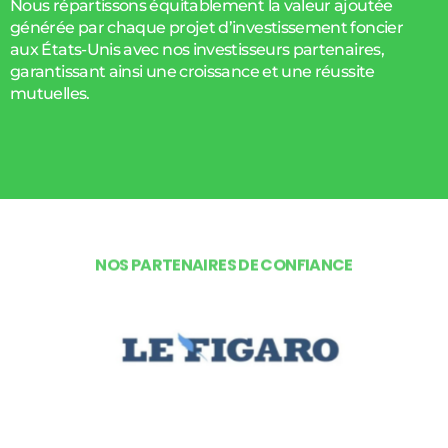
Nous répartissons équitablement la valeur ajoutée
générée par chaque projet d’investissement foncier
aux États-Unis avec nos investisseurs partenaires,
garantissant ainsi une croissance et une réussite
mutuelles.
N
O
S
P
A
R
T
E
N
A
I
R
E
S
D
E
C
O
N
F
I
A
N
C
E