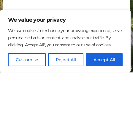
We value your privacy
We use cookies to enhance your browsing experience, serve
personalised ads or content, and analyse our traffic. By
clicking "Accept All", you consent to our use of cookies.
Iniciar Sesión
Customise
Reject All
Accept All
Español
Landquire Management, LLC es una plataforma web
innovadora y segura dedicada a las oportunidades de
inversión inmobiliaria. Los miembros de la comunidad de
Landquire Management, LLC pueden descubrir o
compartir oportunidades de inversión inmobiliaria en