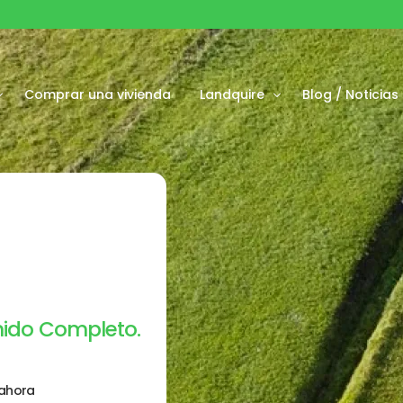
Comprar una vivienda
Landquire
Blog / Noticias
sponibles
Acerca de
ubvencionadas
Nuestro equipo
 vendidos
enido Completo.
ahora