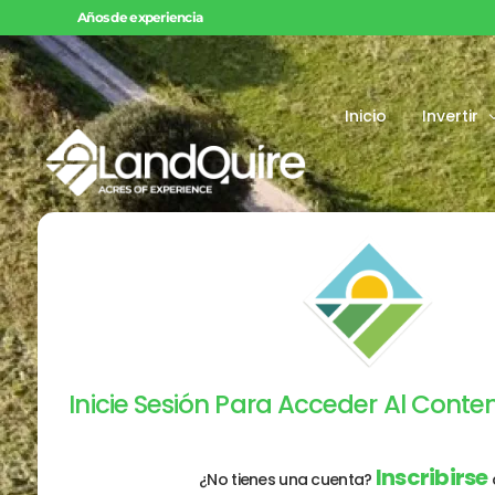
Años de experiencia
Inicio
Invertir
Ofertas di
Ofertas s
Proyectos
Inicie Sesión Para Acceder Al Cont
Inscribirse
¿No tienes una cuenta?