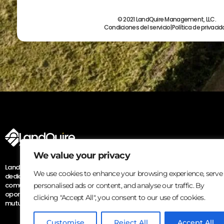
© 2021 LandQuire Management, LLC.
Condiciones del servicio
|
Política de privaci
We value your privacy
Landquire Management, LLC es una plataforma web innovadora y segura
We use cookies to enhance your browsing experience, serve
dedicada a las oportunidades de inversión inmobiliaria. Los miembros de l
comunidad de Landquire Management, LLC pueden descubrir o compartir
personalised ads or content, and analyse our traffic. By
oportunidades de inversión inmobiliaria en línea y establecer colaboraci
clicking "Accept All", you consent to our use of cookies.
mutuamente beneficiosas.
Customise
Reject All
Accept All