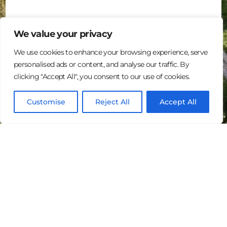
We value your privacy
We use cookies to enhance your browsing experience, serve
personalised ads or content, and analyse our traffic. By
clicking "Accept All", you consent to our use of cookies.
Log In
Customise
Reject All
Accept All
Français
Landquire Management, LLC est un site web de
partenariat innovant et sécurisé pour les opportunités
d’investissement foncier. Les membres de la
communauté Landquire Management, LLC peuvent
découvrir ou partager des opportunités