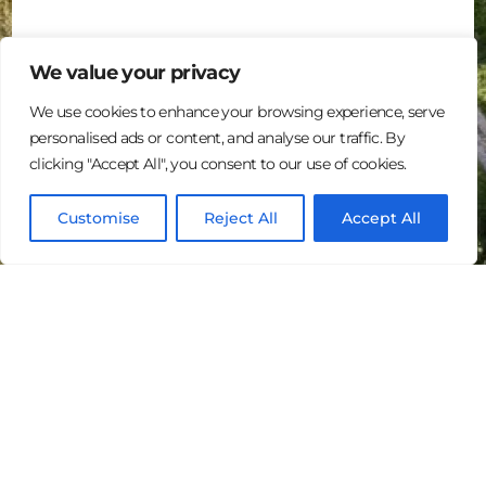
We value your privacy
We use cookies to enhance your browsing experience, serve
personalised ads or content, and analyse our traffic. By
clicking "Accept All", you consent to our use of cookies.
Log In
Customise
Reject All
Accept All
Français
Landquire Management, LLC est un site web de
partenariat innovant et sécurisé pour les opportunités
d’investissement foncier. Les membres de la
communauté Landquire Management, LLC peuvent
découvrir ou partager des opportunités