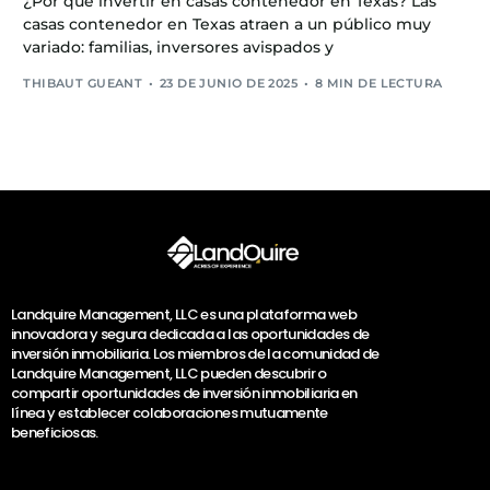
¿Por qué invertir en casas contenedor en Texas? Las
casas contenedor en Texas atraen a un público muy
variado: familias, inversores avispados y
THIBAUT GUEANT
23 DE JUNIO DE 2025
8 MIN DE LECTURA
Landquire Management, LLC es una plataforma web
innovadora y segura dedicada a las oportunidades de
inversión inmobiliaria. Los miembros de la comunidad de
Landquire Management, LLC pueden descubrir o
compartir oportunidades de inversión inmobiliaria en
línea y establecer colaboraciones mutuamente
beneficiosas.