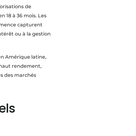
orisations de
en 18 à 36 mois. Les
ommence capturent
intérêt ou à la gestion
en Amérique latine,
à haut rendement,
res des marchés
els