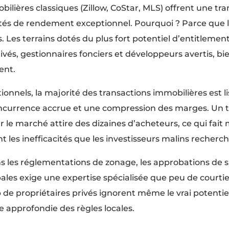
ilières classiques (Zillow, CoStar, MLS) offrent une tr
és de rendement exceptionnel. Pourquoi ? Parce que le
s. Les terrains dotés du plus fort potentiel d’entitlem
ivés, gestionnaires fonciers et développeurs avertis, bi
ent.
tionnels, la majorité des transactions immobilières est 
oncurrence accrue et une compression des marges. Un te
 le marché attire des dizaines d’acheteurs, ce qui fait 
nt les inefficacités que les investisseurs malins recherc
s les réglementations de zonage, les approbations de su
ales exige une expertise spécialisée que peu de courti
e propriétaires privés ignorent même le vrai potentiel 
 approfondie des règles locales.