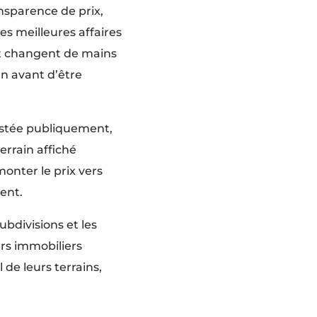
ansparence de prix,
s meilleures affaires
ent changent de mains
en avant d’être
listée publiquement,
rrain affiché
monter le prix vers
hent.
bdivisions et les
ers immobiliers
de leurs terrains,