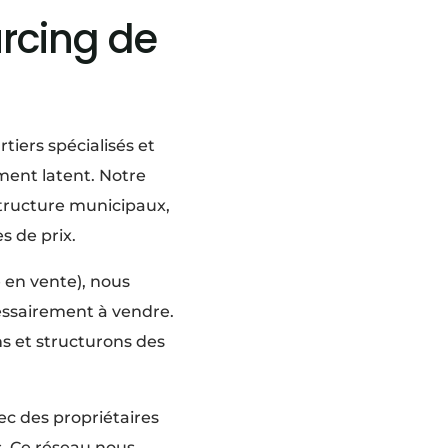
urcing de
iers spécialisés et
ement latent. Notre
structure municipaux,
s de prix.
 en vente), nous
essairement à vendre.
ns et structurons des
ec des propriétaires
s. Ce réseau nous