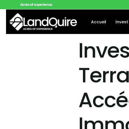
Acres of experience
Accueil
Invest
Inve
Offres 
Offres 
Terra
Projets
Accé
Immo