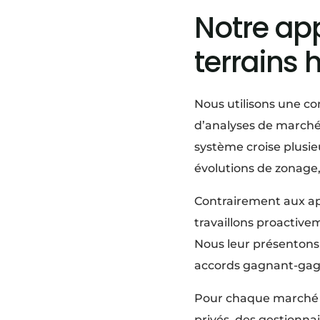
Notre app
terrains 
Nous utilisons une co
d’analyses de marché 
système croise plusie
évolutions de zonage,
Contrairement aux app
travaillons proactiv
Nous leur présentons u
accords gagnant-gagna
Pour chaque marché ci
privés, des gestionna