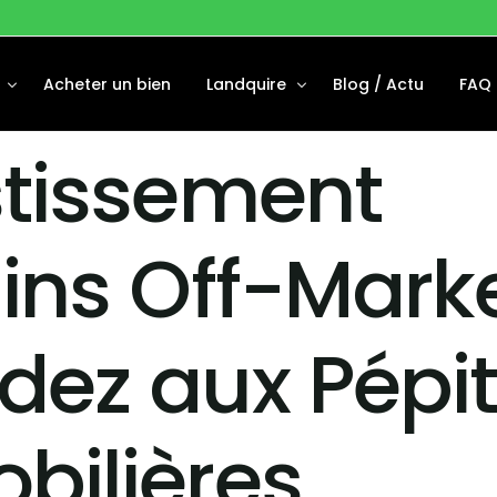
Acheter un bien
Landquire
Blog / Actu
FAQ
stissement
Disponibles
À Propos
Financées
Notre équipe
ins Off-Marke
 Vendus
dez aux Pépi
bilières