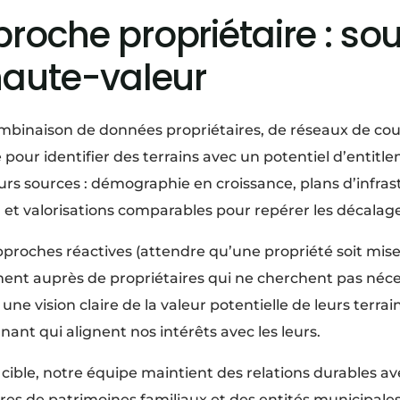
roche propriétaire : so
haute-valeur
mbinaison de données propriétaires, de réseaux de court
pour identifier des terrains avec un potentiel d’entitl
urs sources : démographie en croissance, plans d’infra
 et valorisations comparables pour repérer les décalage
roches réactives (attendre qu’une propriété soit mise
ement auprès de propriétaires qui ne cherchent pas néc
ne vision claire de la valeur potentielle de leurs terrai
nt qui alignent nos intérêts avec les leurs.
ble, notre équipe maintient des relations durables av
ires de patrimoines familiaux et des entités municipale