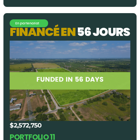
En partenariat
F
I
N
A
N
C
É
E
N
5
6
J
O
U
R
S
$2,572,750
PORTFOLIO 11