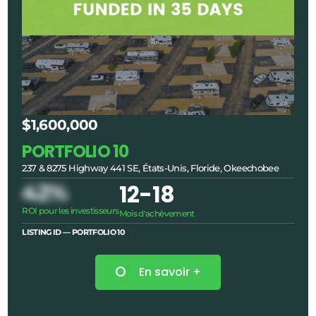
$1,600,000
PORTFOLIO 10
237 & 8275 Highway 441 SE, États-Unis, Floride, Okeechobee
42%
12
-18
ROI pour les investisseurs
Mois d'achèvement
LISTING ID — PORTFOLIO
10
En savoir +