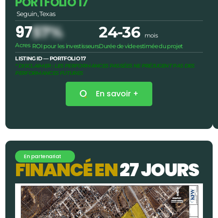
PORTFOLIO 17
Seguin, Texas
97
57%
24-36
mois
Acres
ROI pour les investisseurs
Durée de vide estimée du projet
LISTING ID — PORTFOLIO 17
* DISCLAIMER : LES PERFORMANCES PASSÉES NE PRÉJUGENT PAS DES
PERFORMANCES FUTURES
En savoir +
En partenariat
F
I
N
A
N
C
É
E
N
2
7
J
O
U
R
S