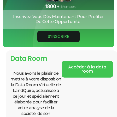
1800+
Members
Inscrivez-Vous
Dès
Maintenant
Pour
Profiter
De
Cette
Opportunité!
S’INSCRIRE
Data Room
Accéder à la data
room
Nous avons le plaisir de
mettre à votre disposition
la Data Room Virtuelle de
LandQuire, actualisée à
ce jour et spécialement
élaborée pour faciliter
votre analyse de la
société, de son