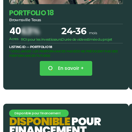
PORTFOLIO 18
Brownsville Texas
40
63%
24-36
mois
Acres
ROI pour les investisseurs
Durée de vide estimée du projet
LISTING ID — PORTFOLIO 18
* DISCLAIMER : LES PERFORMANCES PASSÉES NE PRÉJUGENT PAS DES
PERFORMANCES FUTURES
En savoir +
Disponible pour financement
D
I
S
P
O
N
I
B
L
E
P
O
U
R
F
I
N
A
N
C
E
M
E
N
T