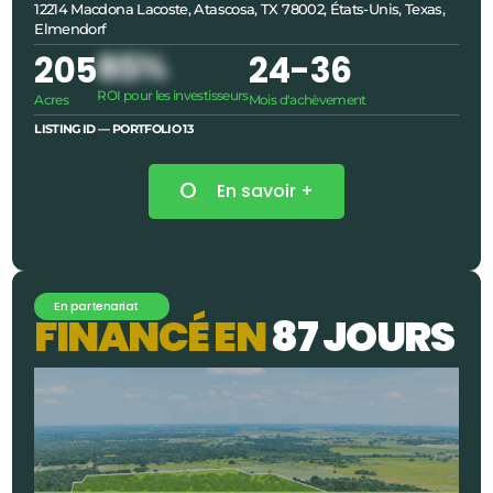
12214 Macdona Lacoste, Atascosa, TX 78002, États-Unis, Texas,
Elmendorf
205
85%
24
-36
ROI pour les investisseurs
Acres
Mois d'achèvement
LISTING ID —
PORTFOLIO 13
En savoir +
En partenariat
F
I
N
A
N
C
É
E
N
8
7
J
O
U
R
S