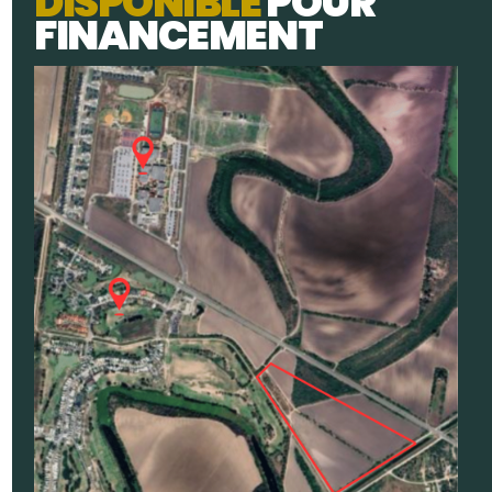
D
I
S
P
O
N
I
B
L
E
P
O
U
R
F
I
N
A
N
C
E
M
E
N
T