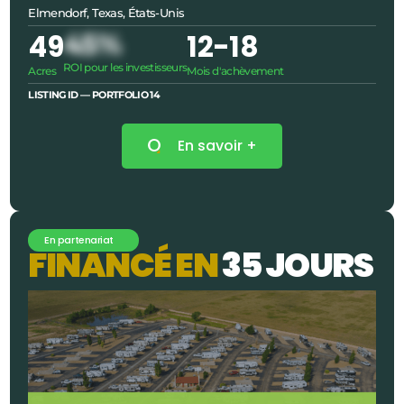
Elmendorf, Texas, États-Unis
49
45%
12
-18
ROI pour les investisseurs
Acres
Mois d'achèvement
LISTING ID — PORTFOLIO
14
En savoir +
En partenariat
F
I
N
A
N
C
É
E
N
3
5
J
O
U
R
S