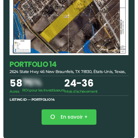
PORTFOLIO 14
2624 State Hwy 46 New Braunfels, TX 78130, États-Unis, Texas,
58
76%
24
-36
ROI pour les investisseurs
Acres
Mois d'achèvement
LISTING ID — PORTFOLIO
14
En savoir +