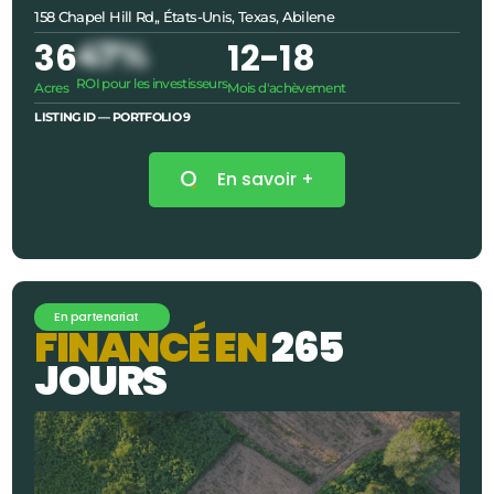
158 Chapel Hill Rd,, États-Unis, Texas, Abilene
36
47%
12
-18
ROI pour les investisseurs
Acres
Mois d'achèvement
LISTING ID — PORTFOLIO
9
En savoir +
En partenariat
F
I
N
A
N
C
É
E
N
2
6
5
J
O
U
R
S