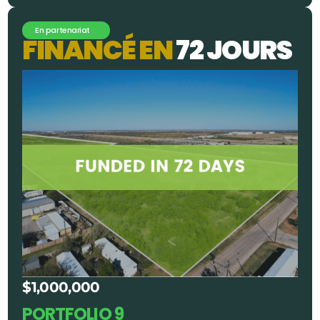
En partenariat
F
I
N
A
N
C
É
E
N
7
2
J
O
U
R
S
$1,000,000
PORTFOLIO 9