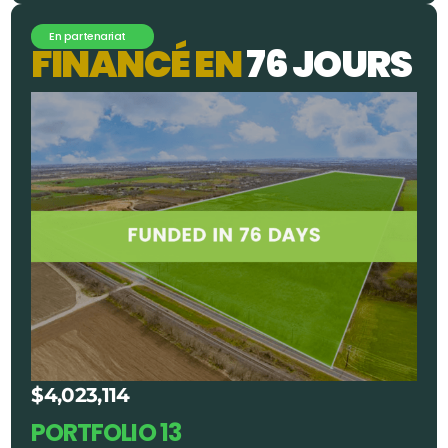
En partenariat
F
I
N
A
N
C
É
E
N
7
6
J
O
U
R
S
$4,023,114
PORTFOLIO 13