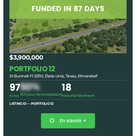
$3,900,000
PORTFOLIO 12
St Bunnell Fl 32110, États-Unis, Texas, Elmendorf
97
50%
18
ROI pour les investisseurs
Acres
Mois d'achèvement
LISTING ID — PORTFOLIO
12
En savoir +