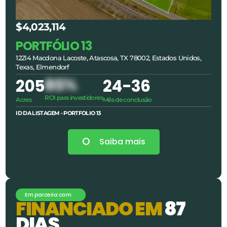
$4,023,114
PORTFÓLIO 13
12214 Macdona Lacoste, Atascosa, TX 78002, Estados Unidos,
Texas, Elmendorf
205
85%
24
-36
ROI para investidores
Acres
Mês de conclusão
ID DA LISTAGEM -
PORTFOLIO 13
Saiba mais
Em parceria com
F
I
N
A
N
C
I
A
D
O
E
M
8
7
D
I
A
S