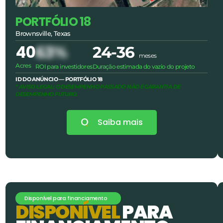
PORTFÓLIO 18
Brownsville, Texas
40
63%
24-36
meses
Acres
ROI para investidores
Duração estimada do vazio do projeto
ID DO ANÚNCIO — PORTFÓLIO 18
* AVISO LEGAL: O DESEMPENHO PASSADO NÃO É GARANTIA DE
DESEMPENHO FUTURO.
Saiba mais
Disponível para financiamento
D
I
S
P
O
N
Í
V
E
L
P
A
R
A