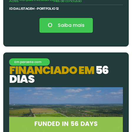
Acres
Mês de conclusão
ID DA LISTAGEM - PORTFOLIO
12
Saiba mais
Em parceria com
F
I
N
A
N
C
I
A
D
O
E
M
5
6
D
I
A
S