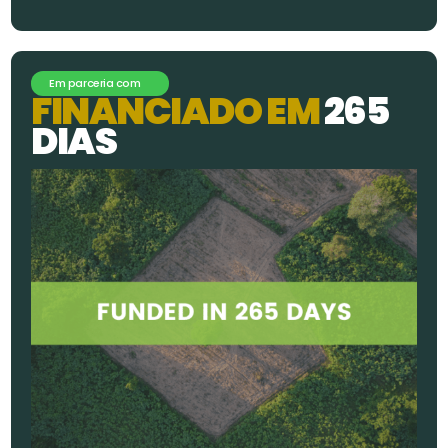
Em parceria com
F
I
N
A
N
C
I
A
D
O
E
M
2
6
5
D
I
A
S