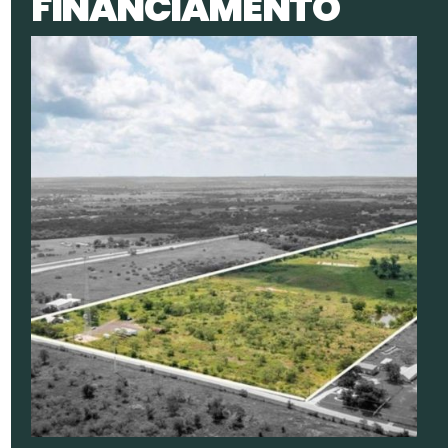
F
I
N
A
N
C
I
A
M
E
N
T
O