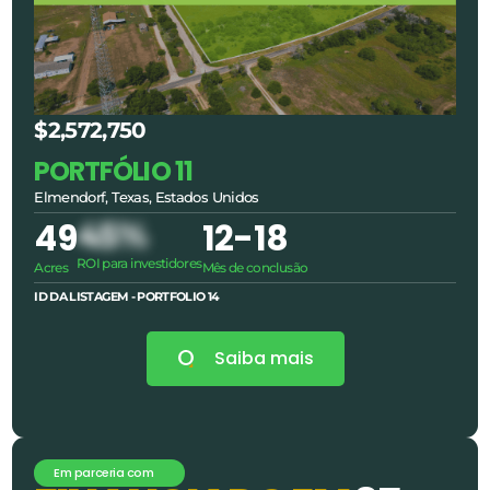
$2,572,750
PORTFÓLIO 11
Elmendorf, Texas, Estados Unidos
49
45%
12
-18
ROI para investidores
Acres
Mês de conclusão
ID DA LISTAGEM - PORTFOLIO
14
Saiba mais
Em parceria com