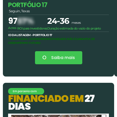
PORTFÓLIO 17
Seguin, Texas
97
57%
24-36
meses
Acres
ROI para investidores
Duração estimada do vazio do projeto
ID DA LISTAGEM - PORTFOLIO 17
* AVISO LEGAL: O DESEMPENHO PASSADO NÃO É GARANTIA DE
DESEMPENHO FUTURO.
Saiba mais
Em parceria com
F
I
N
A
N
C
I
A
D
O
E
M
2
7
D
I
A
S