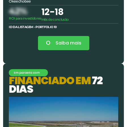
Okeechobee
42%
12
-18
ROI para investidores
Mês de conclusão
ID DA LISTAGEM - PORTFOLIO
10
Saiba mais
Em parceria com
F
I
N
A
N
C
I
A
D
O
E
M
7
2
D
I
A
S