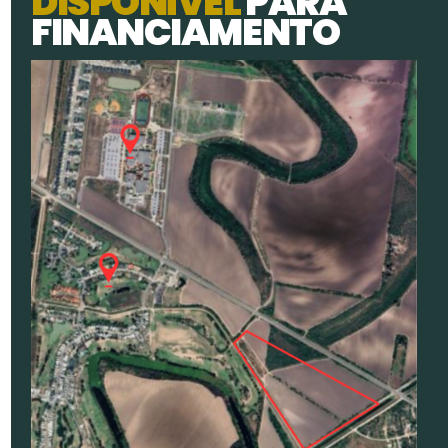
D
I
S
P
O
N
Í
V
E
L
P
A
R
A
F
I
N
A
N
C
I
A
M
E
N
T
O