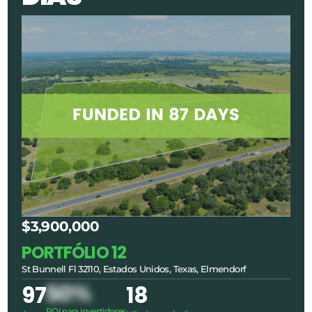
$3,900,000
PORTFÓLIO 12
St Bunnell Fl 32110, Estados Unidos, Texas, Elmendorf
97
50%
18
ROI para investidores