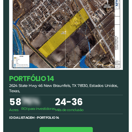
PORTFÓLIO 14
2624 State Hwy 46 New Braunfels, TX 78130, Estados Unidos,
Texas,
58
76%
24
-36
ROI para investidores
Acres
Mês de conclusão
ID DA LISTAGEM - PORTFOLIO
14