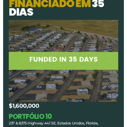
F
I
N
A
N
C
I
A
D
O
E
M
3
5
D
I
A
S
$1,600,000
PORTFÓLIO 10
237 & 8275 Highway 441 SE, Estados Unidos, Flórida,