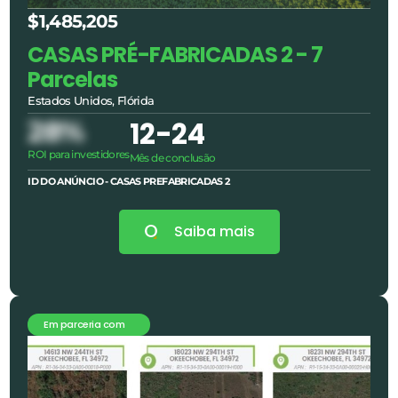
$1,485,205
CASAS PRÉ-FABRICADAS 2 - 7
Parcelas
Estados Unidos, Flórida
28%
12
-24
ROI para investidores
Mês de conclusão
ID DO ANÚNCIO - CASAS PREFABRICADAS 2
Saiba mais
Em parceria com