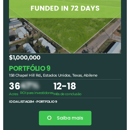
$1,000,000
PORTFÓLIO 9
158 Chapel Hill Rd,, Estados Unidos, Texas, Abilene
36
47%
12
-18
ROI para investidores
Acres
Mês de conclusão
ID DA LISTAGEM - PORTFOLIO
9
Saiba mais