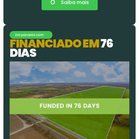
Saiba mais
Em parceria com
F
I
N
A
N
C
I
A
D
O
E
M
7
6
D
I
A
S