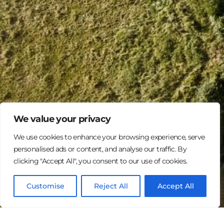
We value your privacy
We use cookies to enhance your browsing experience, serve
personalised ads or content, and analyse our traffic. By
clicking "Accept All", you consent to our use of cookies.
Log In
Customise
Reject All
Accept All
Français