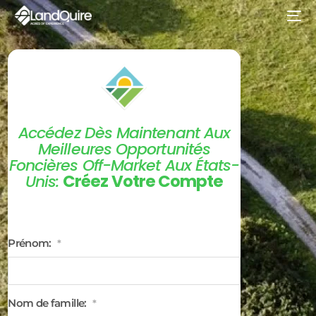
Accédez Dès Maintenant Aux
Meilleures Opportunités
Foncières Off-Market Aux États-
Créez Votre Compte
Unis:
Prénom:
*
Nom de famille:
*