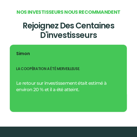
N
O
S
I
N
V
E
S
T
I
S
S
E
U
R
S
N
O
U
S
R
E
C
O
M
M
A
N
D
E
N
T
Rejoignez Des Centaines
D'investisseurs
Simon
LA COOPÉRATION A ÉTÉ MERVEILLEUSE.
Le retour sur investissement était estimé à
environ 20 % et il a été atteint.