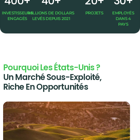
4
0
0
+
4
0
+
2
0
+
3
0
+
INVESTISSEURS
MILLIONS DE DOLLARS
PROJETS
EMPLOYÉS
ENGAGÉS
LEVÉS DEPUIS 2021
DANS 4
PAYS
Pourquoi Les États-Unis ?
Un Marché Sous-Exploité,
Riche En Opportunités