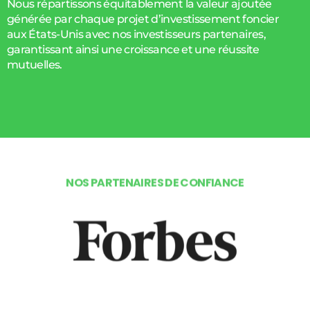
Nous répartissons équitablement la valeur ajoutée
générée par chaque projet d’investissement foncier
aux États-Unis avec nos investisseurs partenaires,
garantissant ainsi une croissance et une réussite
mutuelles.
N
O
S
P
A
R
T
E
N
A
I
R
E
S
D
E
C
O
N
F
I
A
N
C
E