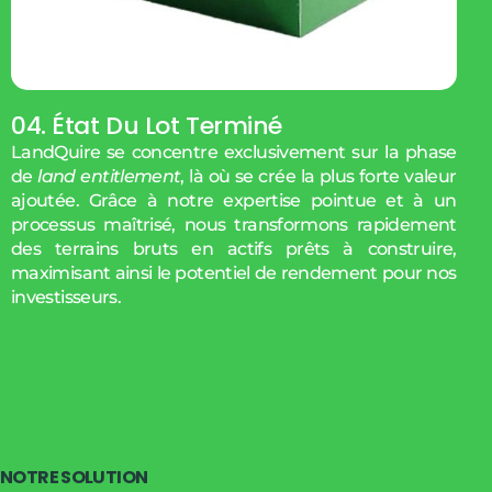
04. État Du Lot Terminé
LandQuire se concentre exclusivement sur la phase
de
land entitlement
, là où se crée la plus forte valeur
ajoutée. Grâce à notre expertise pointue et à un
processus maîtrisé, nous transformons rapidement
des terrains bruts en actifs prêts à construire,
maximisant ainsi le potentiel de rendement pour nos
investisseurs.
N
O
T
R
E
S
O
L
U
T
I
O
N