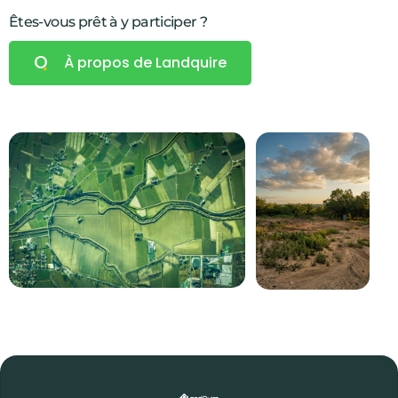
9
Êtes-vous prêt à y participer ?
0
2
À propos de Landquire
3
5
0
6
0
2
7
2
8
8
8
9
9
9
2
0
2
3
1
4
5
2
5
0
6
3
6
2