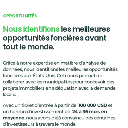
5
7
O
P
P
O
R
T
U
N
I
T
É
S
9
Nous identifions
les meilleures
1
opportunités foncières avant
3
tout le monde.
5
7
Grâce à notre expertise en matière d’analyse de
données, nous identifions les meilleures opportunités
9
foncières aux États-Unis. Cela nous permet de
1
collaborer avec les municipalités pour concevoir des
projets immobiliers en adéquation avec la demande
4
locale.
5
Avec un ticket d’entrée à partir de
100 000 USD
et
7
un horizon d’investissement de
24 à 36 mois en
moyenne
, nous avons déjà convaincu des centaines
8
d’investisseurs à travers le monde.