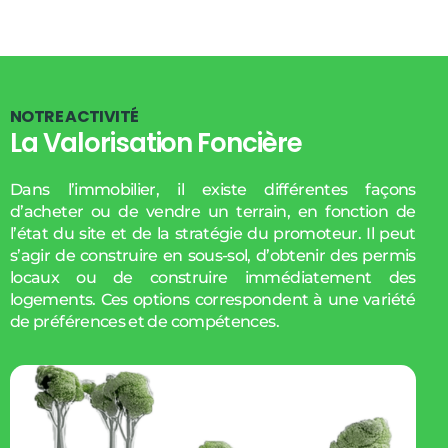
N
O
T
R
E
A
C
T
I
V
I
T
É
La Valorisation Foncière
Dans l’immobilier, il existe différentes façons
d’acheter ou de vendre un terrain, en fonction de
l’état du site et de la stratégie du promoteur. Il peut
s’agir de construire en sous-sol, d’obtenir des permis
locaux ou de construire immédiatement des
logements. Ces options correspondent à une variété
de préférences et de compétences.