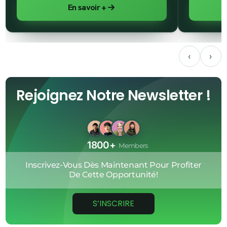
1
En savoir +
3
4
‹
›
3
2
Rejoignez Notre Newsletter !
0
3
9
2
1800+
Members
5
Inscrivez-Vous
Dès
Maintenant
Pour
Profiter
De
Cette
Opportunité!
8
0
S’INSCRIRE
3