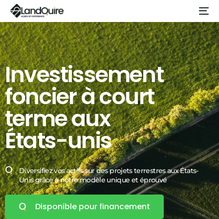
Investissement
foncier
à
court
terme
aux
États-unis
Diversifiez vos actifs sur des projets terrestres aux États-
Unis grâce à notre modèle unique et éprouvé
Disponible pour financement