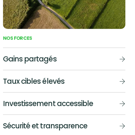
N
O
S
F
O
R
C
E
S
Gains partagés
Taux cibles élevés
Investissement accessible
Sécurité et transparence