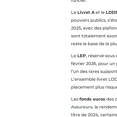
foncier.
Le
Livret A
et le
LDD
pouvoirs publics, s’ét
2025, avec des plafond
sont totalement exoné
reste la base de la pl
Le
LEP
, réservé sous 
février 2026, pour un
l’un des rares supports
L’ensemble livret LDD
placement plus risqu
Les
fonds euros
des c
Assureurs
, le rendem
titre de 2024, certain