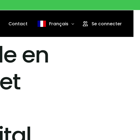
Contact
Français
Se connecter
le en
English
Português
et
Español
tal