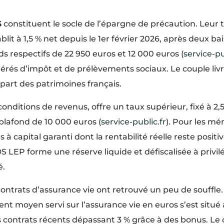
S
constituent le socle de l’épargne de précaution. Leur ta
ablit à 1,5 % net depuis le 1er février 2026, après deux b
s respectifs de 22 950 euros et 12 000 euros (
service-pu
rés d’impôt et de prélèvements sociaux. Le couple livr
upart des patrimoines français.
conditions de revenus, offre un taux supérieur, fixé à 2,5
 plafond de 10 000 euros (
service-public.fr
). Pour les mén
 à capital garanti dont la rentabilité réelle reste positive
S LEP forme une réserve liquide et défiscalisée à privil
é.
ontrats d’assurance vie ont retrouvé un peu de souffle
ent moyen servi sur l’assurance vie en euros s’est situé
s contrats récents dépassant 3 % grâce à des bonus. Le c