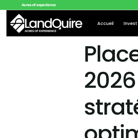
Acres of experience
Accueil
Invest
Plac
Offres 
Offres 
2026 
Projets
strat
optim