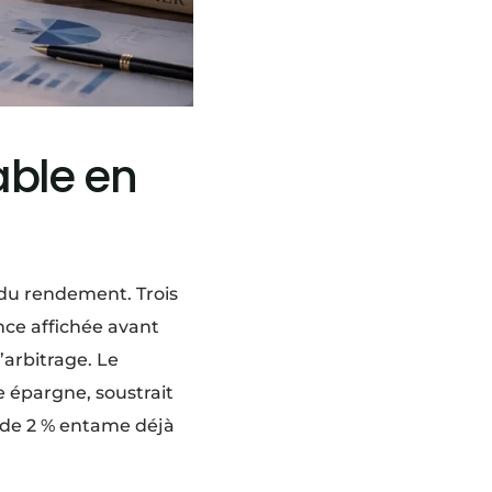
able en
du rendement. Trois
nce affichée avant
’arbitrage. Le
e épargne, soustrait
ent de 2 % entame déjà