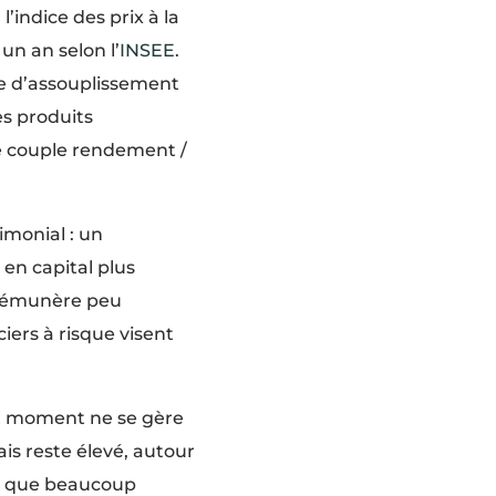
l’indice des prix à la
n an selon l’
INSEE
.
e d’assouplissement
s produits
le couple rendement /
imonial : un
en capital plus
i rémunère peu
iers à risque visent
ut moment ne se gère
s reste élevé, autour
fie que beaucoup