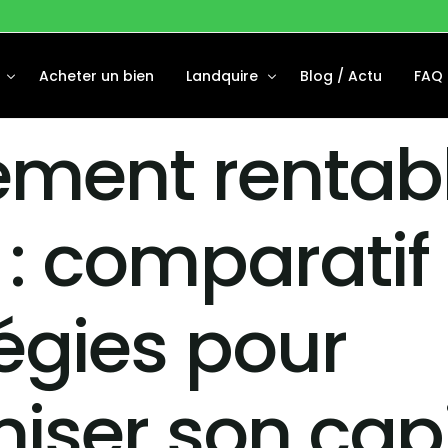
Acheter un bien
Landquire
Blog / Actu
FAQ
ement rentab
Disponibles
À Propos
Financées
Notre équipe
: comparatif 
 Vendus
égies pour
iser son capi