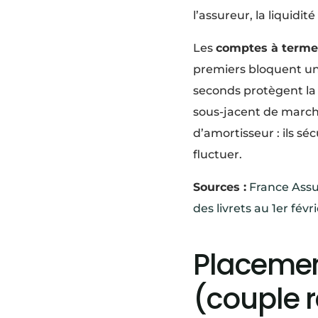
l’assureur, la liquidi
Les
comptes à terme
premiers bloquent un
seconds protègent la 
sous-jacent de marché
d’amortisseur : ils s
fluctuer.
Sources :
France Assu
des livrets au 1er févr
Placemen
(couple r