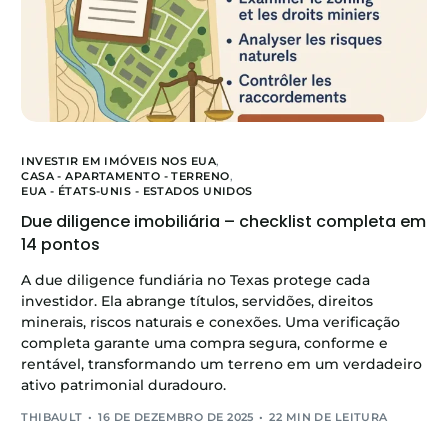
INVESTIR EM IMÓVEIS NOS EUA
,
CASA - APARTAMENTO - TERRENO
,
EUA - ÉTATS-UNIS - ESTADOS UNIDOS
Due diligence imobiliária – checklist completa em
14 pontos
A due diligence fundiária no Texas protege cada
investidor. Ela abrange títulos, servidões, direitos
minerais, riscos naturais e conexões. Uma verificação
completa garante uma compra segura, conforme e
rentável, transformando um terreno em um verdadeiro
ativo patrimonial duradouro.
THIBAULT
16 DE DEZEMBRO DE 2025
22 MIN DE LEITURA