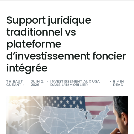
Support juridique
traditionnel vs
plateforme
d’investissement foncier
intégrée
THIBAUT
JUIN 2,
INVESTISSEMENT AUX USA
8 MIN
GUEANT
2026
DANS L'IMMOBILIER
READ