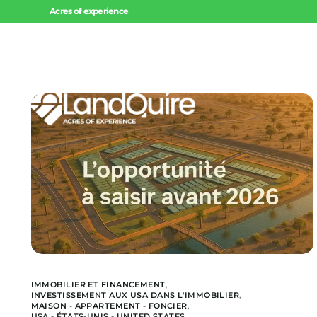
Acres of experience
Accueil
Invest
Offres 
Offres 
Projets
IMMOBILIER ET FINANCEMENT
,
INVESTISSEMENT AUX USA DANS L'IMMOBILIER
,
MAISON - APPARTEMENT - FONCIER
,
USA - ÉTATS-UNIS - UNITED STATES