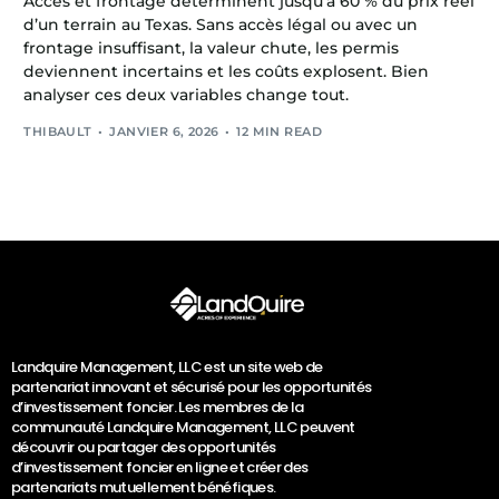
Accès et frontage déterminent jusqu’à 60 % du prix réel
d’un terrain au Texas. Sans accès légal ou avec un
frontage insuffisant, la valeur chute, les permis
deviennent incertains et les coûts explosent. Bien
analyser ces deux variables change tout.
THIBAULT
JANVIER 6, 2026
12 MIN READ
Landquire Management, LLC est un site web de
partenariat innovant et sécurisé pour les opportunités
d’investissement foncier. Les membres de la
communauté Landquire Management, LLC peuvent
découvrir ou partager des opportunités
d’investissement foncier en ligne et créer des
partenariats mutuellement bénéfiques.