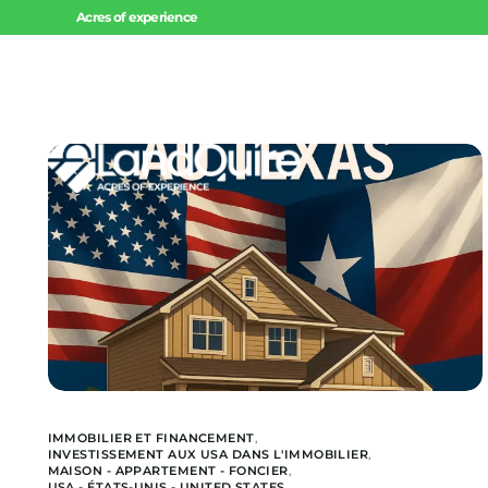
Acres of experience
Accueil
Invest
Offres 
Offres 
Projets
IMMOBILIER ET FINANCEMENT
,
INVESTISSEMENT AUX USA DANS L'IMMOBILIER
,
MAISON - APPARTEMENT - FONCIER
,
USA - ÉTATS-UNIS - UNITED STATES