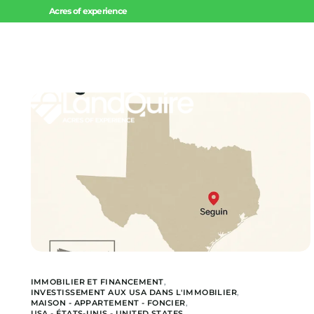
Acres of experience
Accueil
Invest
Offres 
Offres 
Projets
IMMOBILIER ET FINANCEMENT
,
INVESTISSEMENT AUX USA DANS L'IMMOBILIER
,
MAISON - APPARTEMENT - FONCIER
,
USA - ÉTATS-UNIS - UNITED STATES