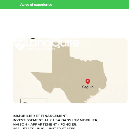
Acres of experience
Accueil
Invest
Offres 
Offres 
Projets
IMMOBILIER ET FINANCEMENT
,
INVESTISSEMENT AUX USA DANS L'IMMOBILIER
,
MAISON - APPARTEMENT - FONCIER
,
USA - ÉTATS-UNIS - UNITED STATES