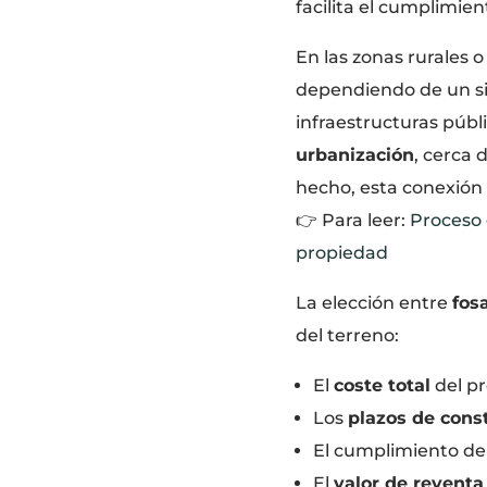
facilita el cumplimie
En las zonas rurales
dependiendo de un 
infraestructuras públi
urbanización
, cerca 
hecho, esta conexión f
👉 Para leer:
Proceso 
propiedad
La elección entre
fos
del terreno:
El
coste total
del pr
Los
plazos de cons
El cumplimiento d
El
valor de reventa