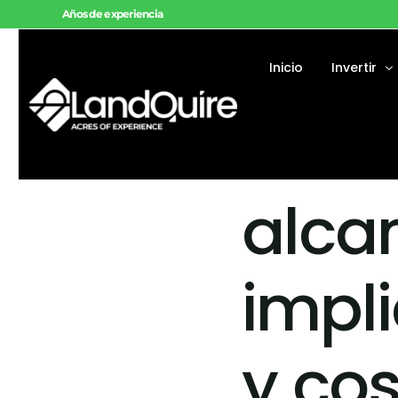
Años de experiencia
Inicio
Invertir
Fosa 
Ofertas dis
Ofertas su
alcan
Proyectos v
impl
y cos