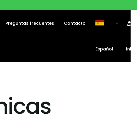
Preguntas frecuentes
Contacto
e a
Español
Inici
Français
English
nicas
Português