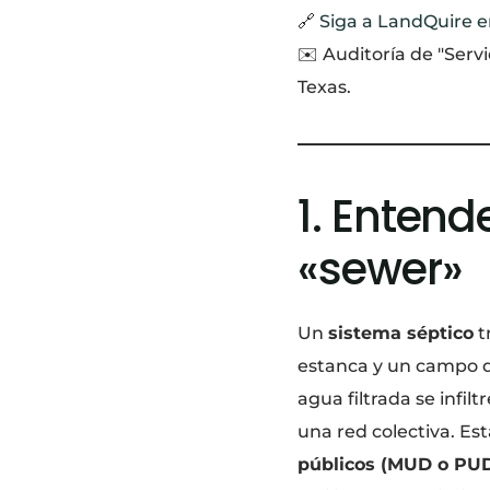
🔗
Siga a LandQuire e
✉️ Auditoría de "Serv
Texas.
1. Entend
«sewer»
Un
sistema séptico
t
estanca y un campo d
agua filtrada se infiltr
una red colectiva. Es
públicos (MUD o PU