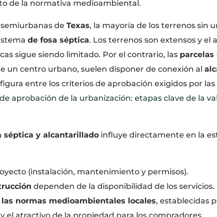
nto de la normativa medioambiental.
 o semiurbanas de
Texas
, la mayoría de los terrenos sin 
sistema
de fosa séptica
. Los terrenos son extensos y el 
cas sigue siendo limitado. Por el contrario, las
parcelas
de un centro urbano, suelen disponer de conexión al
alc
igura entre los criterios de aprobación exigidos por las
de aprobación de la urbanización: etapas clave de la val
a séptica y alcantarillado
influye directamente en la es
oyecto (instalación, mantenimiento y permisos).
trucción
dependen de la disponibilidad de los servicios.
e
las normas medioambientales locales
, establecidas 
y el atractivo de la propiedad para los compradores.