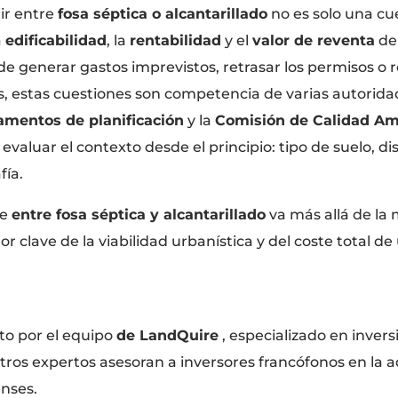
gir entre
fosa séptica o alcantarillado
no es solo una cue
a
edificabilidad
, la
rentabilidad
y el
valor de reventa
del
e generar gastos imprevistos, retrasar los permisos o r
s, estas cuestiones son competencia de varias autoridad
amentos de planificación
y la
Comisión de Calidad Am
 evaluar el contexto desde el principio: tipo de suelo, dis
fía.
te
entre fosa séptica y alcantarillado
va más allá de la
or clave de la viabilidad urbanística y del coste total de
ito por el equipo
de LandQuire
, especializado en invers
ros expertos asesoran a inversores francófonos en la a
nses.