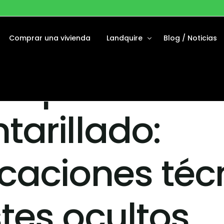
Comprar una vivienda
Landquire
Blog / Noticias
séptica frent
ponibles
Acerca de
bvencionadas
Nuestro equipo
tarillado:
endidos
icaciones téc
tes ocultos