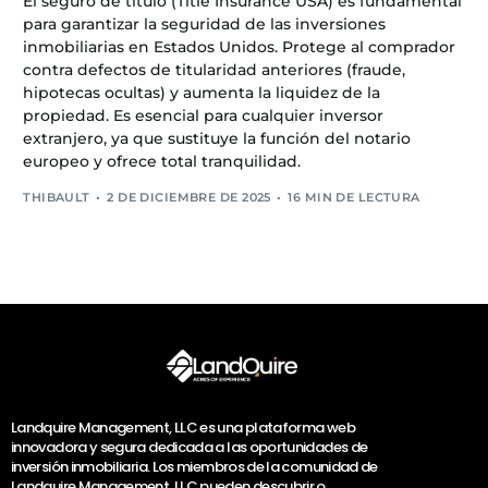
El seguro de título (Title Insurance USA) es fundamental
para garantizar la seguridad de las inversiones
inmobiliarias en Estados Unidos. Protege al comprador
contra defectos de titularidad anteriores (fraude,
hipotecas ocultas) y aumenta la liquidez de la
propiedad. Es esencial para cualquier inversor
extranjero, ya que sustituye la función del notario
europeo y ofrece total tranquilidad.
THIBAULT
2 DE DICIEMBRE DE 2025
16 MIN DE LECTURA
Landquire Management, LLC es una plataforma web
innovadora y segura dedicada a las oportunidades de
inversión inmobiliaria. Los miembros de la comunidad de
Landquire Management, LLC pueden descubrir o