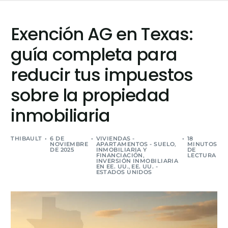
Exención AG en Texas:
guía completa para
reducir tus impuestos
sobre la propiedad
inmobiliaria
THIBAULT
6 DE
VIVIENDAS -
18
NOVIEMBRE
APARTAMENTOS - SUELO
,
MINUTOS
DE 2025
INMOBILIARIA Y
DE
FINANCIACIÓN
,
LECTURA
INVERSIÓN INMOBILIARIA
EN EE. UU.
,
EE. UU. -
ESTADOS UNIDOS