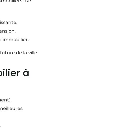
mmobiliers. De
ssante.
ansion.
é immobilier.
future de la ville.
lier à
ment).
 meilleures
.