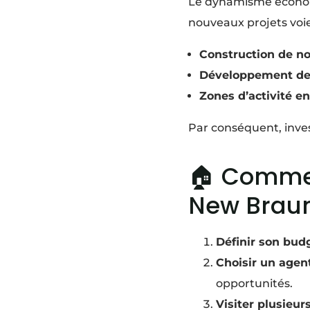
Le dynamisme écon
nouveaux projets voie
Construction de n
Développement des
Zones d’activité en
Par conséquent, inve
🏠 Commen
New Braun
Définir son bud
Choisir un agen
opportunités.
Visiter plusieur