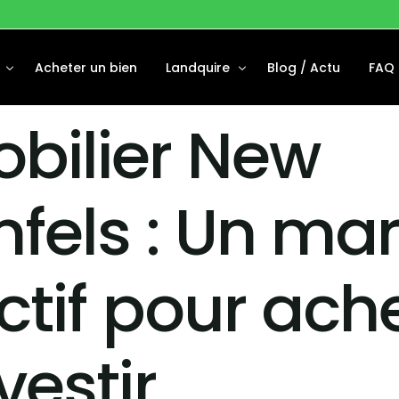
Acheter un bien
Landquire
Blog / Actu
FAQ
bilier New
Disponibles
À Propos
Financées
Notre équipe
nfels : Un ma
 Vendus
ctif pour ach
vestir