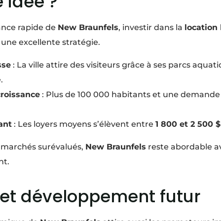
 idée ?
sance rapide de
New Braunfels
, investir dans la
location
 une excellente stratégie.
sse
: La ville attire des visiteurs grâce à ses parcs aquat
.
croissance
: Plus de 100 000 habitants et une demand
ant
: Les loyers moyens s’élèvent entre
1 800 et 2 500 $
s marchés surévalués,
New Braunfels
reste abordable a
nt.
s et développement futur