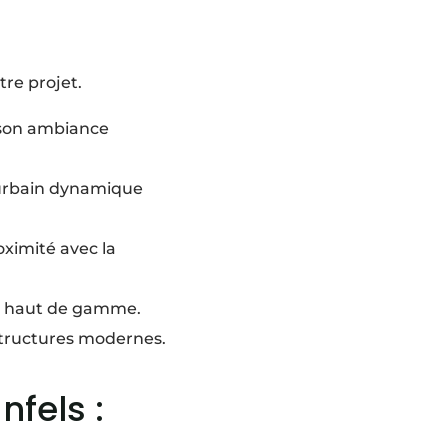
tre projet.
t son ambiance
 urbain dynamique
oximité avec la
e haut de gamme.
structures modernes.
nfels :