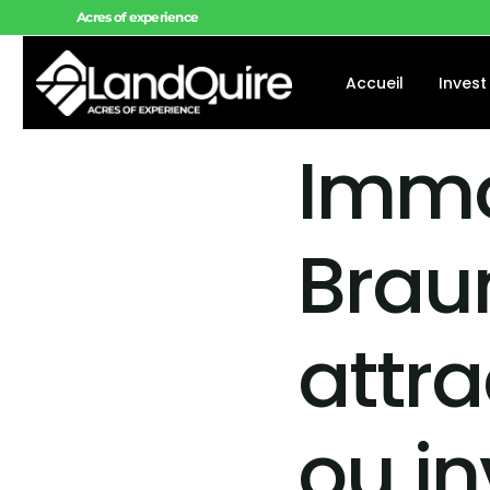
Acres of experience
Accueil
Invest
Immo
Offres 
Offres 
Brau
Projets
attra
ou in