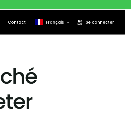
Contact
Français
Se connecter
English
Português
rché
Español
eter