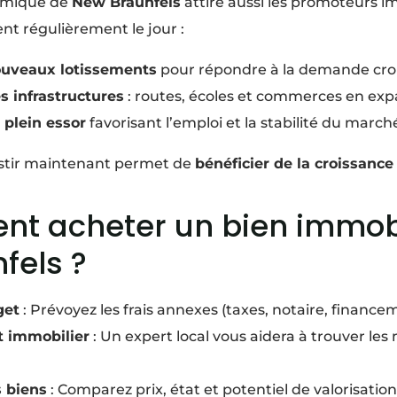
omique de
New Braunfels
attire aussi les promoteurs i
nt régulièrement le jour :
ouveaux lotissements
pour répondre à la demande croi
 infrastructures
: routes, écoles et commerces en exp
 plein essor
favorisant l’emploi et la stabilité du march
stir maintenant permet de
bénéficier de la croissance
t acheter un bien immobi
fels ?
get
: Prévoyez les frais annexes (taxes, notaire, finance
t immobilier
: Un expert local vous aidera à trouver les
s biens
: Comparez prix, état et potentiel de valorisation