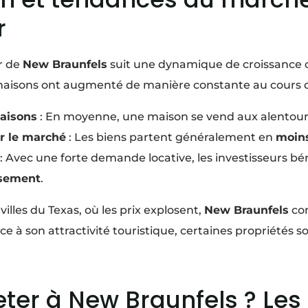
r
r de
New Braunfels
suit une dynamique de croissance c
s maisons ont augmenté de manière constante au cours 
aisons
: En moyenne, une maison se vend aux alentou
r le marché
: Les biens partent généralement en
moins
: Avec une forte demande locative, les investisseurs bé
ssement
.
villes du Texas, où les prix explosent,
New Braunfels
con
âce à son attractivité touristique, certaines propriétés s
ter à New Braunfels ? Les