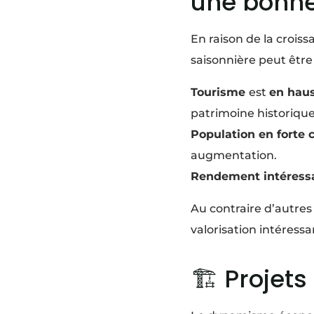
une bonne
En raison de la crois
saisonnière peut être
Tourisme
est
en hau
patrimoine historique
Population en forte 
augmentation.
Rendement intéress
Au contraire d’autre
valorisation intéressa
🏗️ Projet