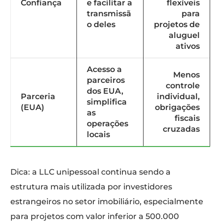
Confiança
e facilitar a
flexíveis
transmissã
para
o deles
projetos de
aluguel
ativos
Acesso a
Menos
parceiros
controle
dos EUA,
Parceria
individual,
simplifica
(EUA)
obrigações
as
fiscais
operações
cruzadas
locais
Dica: a LLC unipessoal continua sendo a
estrutura mais utilizada por investidores
estrangeiros no setor imobiliário, especialmente
para projetos com valor inferior a 500.000