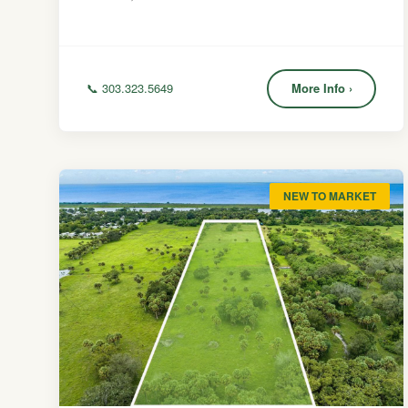
📞 303.323.5649
More Info ›
NEW TO MARKET