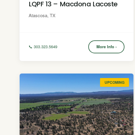
LQPF 13 – Macdona Lacoste
Atascosa, TX
📞 303.323.5649
More Info ›
UPCOMING