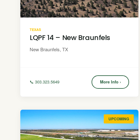
TEXAS
LQPF 14 – New Braunfels
New Braunfels, TX
📞 303.323.5649
More Info ›
UPCOMING