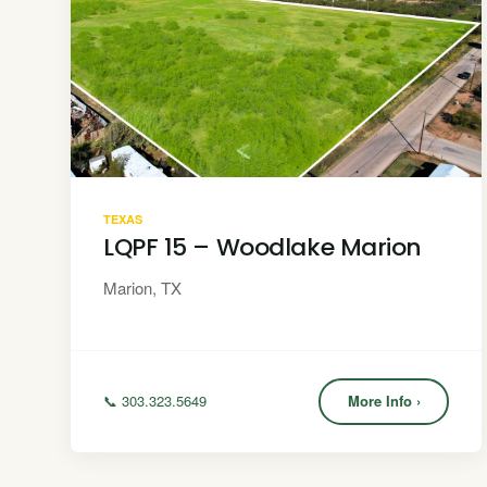
TEXAS
LQPF 15 – Woodlake Marion
Marion, TX
📞 303.323.5649
More Info ›