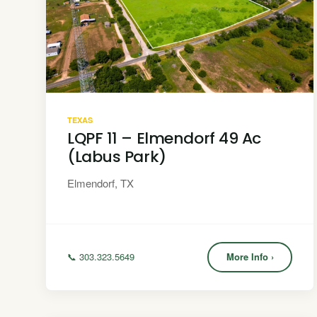
TEXAS
LQPF 11 – Elmendorf 49 Ac
(Labus Park)
Elmendorf, TX
📞 303.323.5649
More Info ›