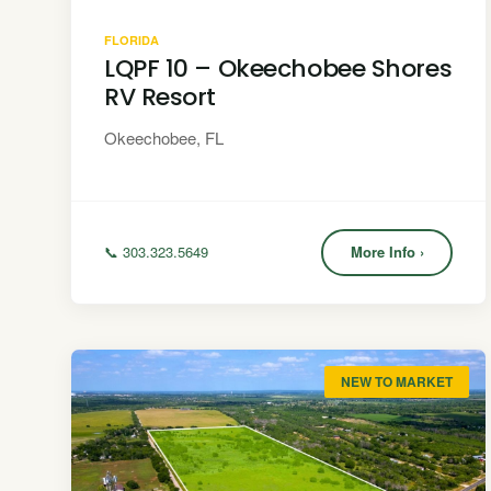
FLORIDA
LQPF 10 – Okeechobee Shores
RV Resort
Okeechobee, FL
📞 303.323.5649
More Info ›
NEW TO MARKET