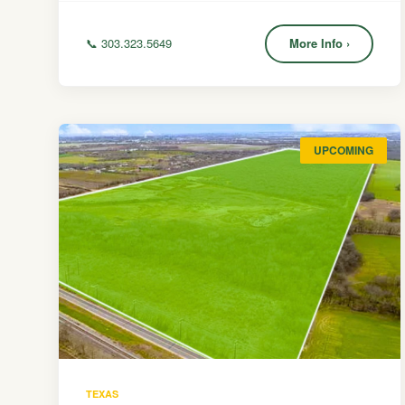
📞 303.323.5649
More Info ›
UPCOMING
TEXAS