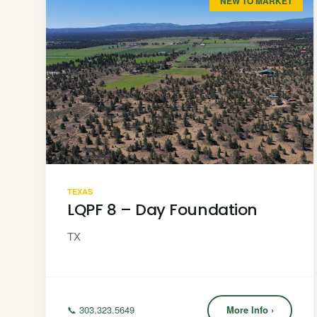
NEW TO MARKET
TEXAS
LQPF 8 – Day Foundation
TX
📞 303.323.5649
More Info ›