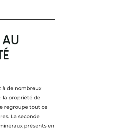
X AU
TÉ
nt à de nombreux
: la propriété de
re regroupe tout ce
tures. La seconde
s minéraux présents en