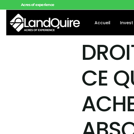
Acres of experience
Accueil
Invest
DROI
Offres 
Offres 
CE Q
Projets
ACHE
ABSO