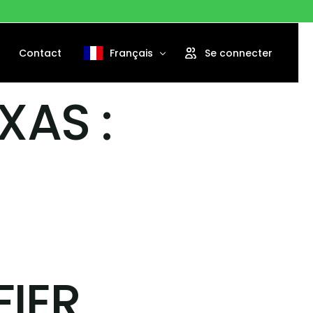
Contact
Français
Se connecter
XAS :
English
Português
Español
IER