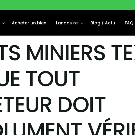
Acheter un bien
Landquire
Blog / Actu
FAQ
TS MINIERS TE
Disponibles
À Propos
Financées
Notre équipe
UE TOUT
 Vendus
TEUR DOIT
LUMENT VÉRIF