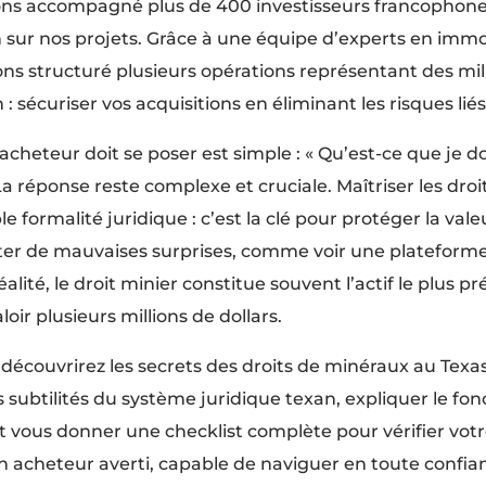
ons accompagné plus de 400 investisseurs francophone
sur nos projets. Grâce à une équipe d’experts en immob
ons structuré plusieurs opérations représentant des mill
 : sécuriser vos acquisitions en éliminant les risques lié
cheteur doit se poser est simple : « Qu’est-ce que je doi
La réponse reste complexe et cruciale. Maîtriser les droi
e formalité juridique : c’est la clé pour protéger la vale
ter de mauvaises surprises, comme voir une plateforme 
éalité, le droit minier constitue souvent l’actif le plus p
oir plusieurs millions de dollars.
 découvrirez les secrets des droits de minéraux au Texas
 subtilités du système juridique texan, expliquer le f
et vous donner une checklist complète pour vérifier votre
un acheteur averti, capable de naviguer en toute confia