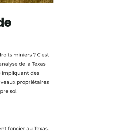
de
roits miniers ? C’est
analyse de la Texas
s impliquant des
ouveaux propriétaires
pre sol.
ent foncier au Texas.