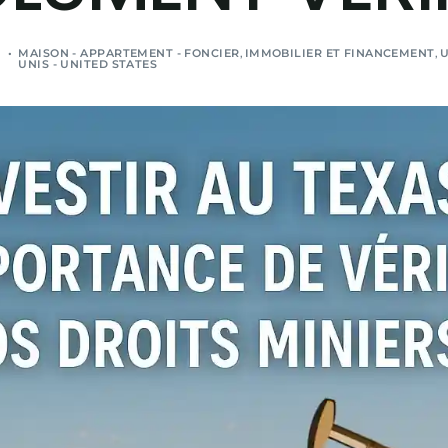
MAISON - APPARTEMENT - FONCIER
,
IMMOBILIER ET FINANCEMENT
,
U
UNIS - UNITED STATES