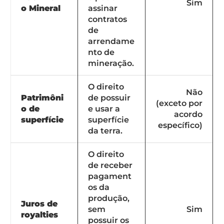
Sim
o Mineral
assinar
contratos
de
arrendame
nto de
mineração.
O direito
Não
Patrimôni
de possuir
(exceto por
o de
e usar a
acordo
superfície
superfície
específico)
da terra.
O direito
de receber
pagament
os da
produção,
Juros de
sem
Sim
royalties
possuir os