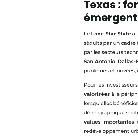
Texas : f
émergents
Le
Lone Star State
at
séduits par un
cadre 
par les secteurs tech
San Antonio
,
Dallas-
publiques et privées,
Pour les investisseurs 
valorisées
à la périph
lorsqu’elles bénéfic
démographique soute
values importantes
,
redéveloppement urba