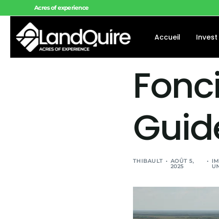
Acres of experience
Accueil
Invest
Fonci
Offres 
Offres 
Guid
Projets
THIBAULT
AOÛT 5,
IM
2025
UN