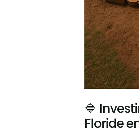
🔷 Invest
Floride e