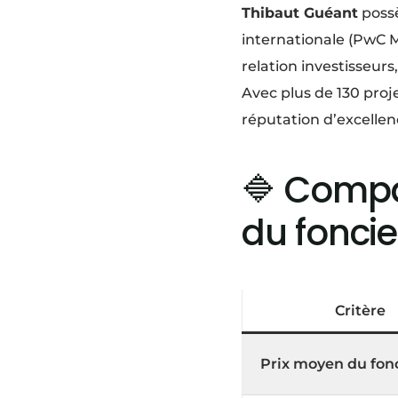
Thibaut Guéant
possè
internationale (PwC Me
relation investisseu
Avec plus de 130 proj
réputation d’excellen
🔷 Compar
du foncie
Critère
Prix moyen du fon