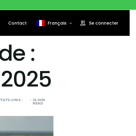
Contact
Français
Se connecter
de :
English
Português
 2025
Español
ÉTATS-UNIS -
16 MIN
READ