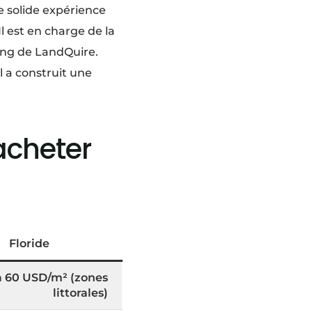
 solide expérience
l est en charge de la
ing de LandQuire.
l a construit une
acheter
Floride
à 60 USD/m² (zones
littorales)