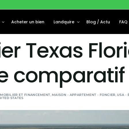
Acheter un bien
Landquire
Blog / Actu
FAQ
er Texas Flori
Disponibles
À Propos
Financées
Notre équipe
e comparatif
 Vendus
MOBILIER ET FINANCEMENT
,
MAISON - APPARTEMENT - FONCIER
,
USA - 
ITED STATES