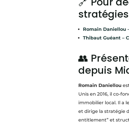
🔗 Pour dé
stratégies
Romain Daniellou 
Thibaut Guéant – 
👥 Présen
depuis Mi
Romain Daniellou
est
Unis en 2016, il co-
immobilier local. Il a
et dirige la stratégie
entitlement” et struc