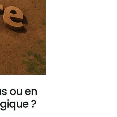
as ou en
égique ?