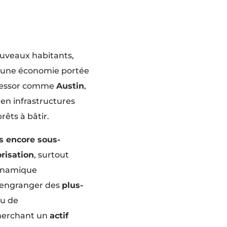
e
ouveaux habitants,
et une économie portée
in essor comme
Austin
,
en infrastructures
êts à bâtir.
s encore sous-
orisation
, surtout
dynamique
’engranger des
plus-
ou de
cherchant un
actif