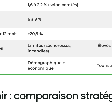
1,6 à 2,2 % (selon comtés)
6 à 9 %
r 12 mois
+20,9 %
Limités (sécheresses,
Élevés
es
incendies)
Démographique +
Tourist
économique
nir : comparaison strat