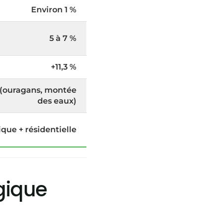
Environ 1 %
5 à 7 %
+11,3 %
 (ouragans, montée
des eaux)
ique + résidentielle
égique