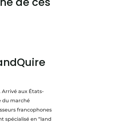
ine de ces
LandQuire
 Arrivé aux États-
se du marché
stisseurs francophones
nt spécialisé en “land