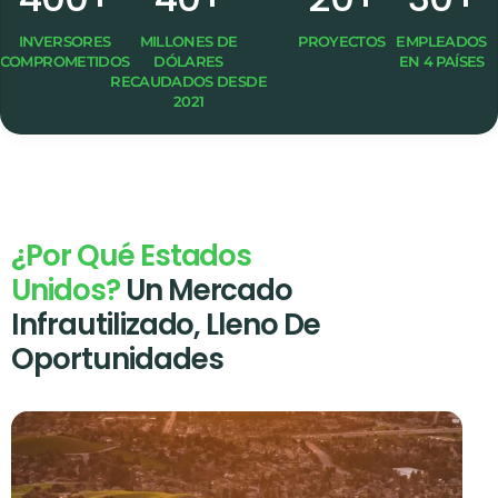
INVERSORES
MILLONES DE
PROYECTOS
EMPLEADOS
COMPROMETIDOS
DÓLARES
EN 4 PAÍSES
RECAUDADOS DESDE
2021
¿Por Qué Estados
Unidos?
Un Mercado
Infrautilizado, Lleno De
Oportunidades