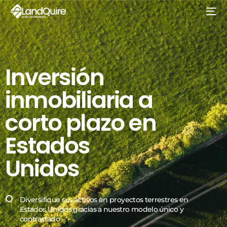
Inversión
inmobiliaria
a
corto
plazo
en
Estados
Unidos
Diversifique sus activos en proyectos terrestres en
Estados Unidos gracias a nuestro modelo único y
contrastado