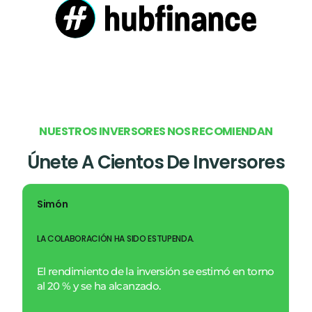
N
U
E
S
T
R
O
S
I
N
V
E
R
S
O
R
E
S
N
O
S
R
E
C
O
M
I
E
N
D
A
N
Únete A Cientos De Inversores
Simón
LA COLABORACIÓN HA SIDO ESTUPENDA.
El rendimiento de la inversión se estimó en torno
al 20 % y se ha alcanzado.