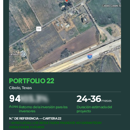
PORTFOLIO 22
Cibolo, Texas
94
103.3%
24-36
meses
Acres
Retorno de la inversión para los
Duración estimada del
inversores
proyecto
N.º DE REFERENCIA — CARTERA 22
* AVISO LEGAL: LOS RESULTADOS PASADOS NO GARANTIZAN
RESULTADOS FUTUROS