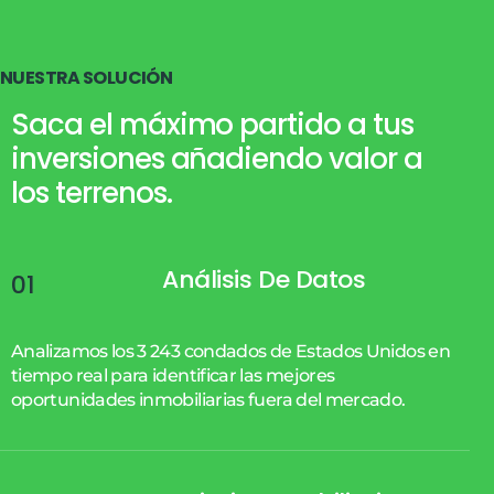
N
U
E
S
T
R
A
S
O
L
U
C
I
Ó
N
Saca el máximo partido a tus
inversiones añadiendo valor a
los terrenos.
Análisis De Datos
01
Analizamos los 3 243 condados de Estados Unidos en
tiempo real para identificar las mejores
oportunidades inmobiliarias fuera del mercado.