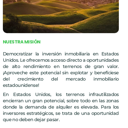
N
U
E
S
T
R
A
M
I
S
I
Ó
N
Democratizar la inversión inmobiliaria en Estados
Unidos. Le ofrecemos acceso directo a oportunidades
de alto rendimiento en terrenos de gran valor.
¡Aproveche este potencial sin explotar y benefíciese
del crecimiento del mercado inmobiliario
estadounidense!
En Estados Unidos, los terrenos infrautilizados
encierran un gran potencial, sobre todo en las zonas
donde la demanda de alquiler es elevada. Para los
inversores estratégicos, se trata de una oportunidad
que no deben dejar pasar.