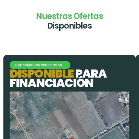
Nuestras Ofertas
Disponibles
Disponible con financiación
D
I
S
P
O
N
I
B
L
E
P
A
R
A
F
I
N
A
N
C
I
A
C
I
Ó
N