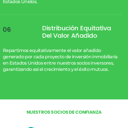
Estados Unidos.
Distribución Equitativa
06
Del Valor Añadido
Repartimos equitativamente el valor añadido
generado por cada proyecto de inversión inmobiliaria
en Estados Unidos entre nuestros socios inversores,
garantizando así el crecimiento y el éxito mutuos.
N
U
E
S
T
R
O
S
S
O
C
I
O
S
D
E
C
O
N
F
I
A
N
Z
A