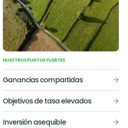
N
U
E
S
T
R
O
S
P
U
N
T
O
S
F
U
E
R
T
E
S
Ganancias compartidas
Objetivos de tasa elevados
Inversión asequible